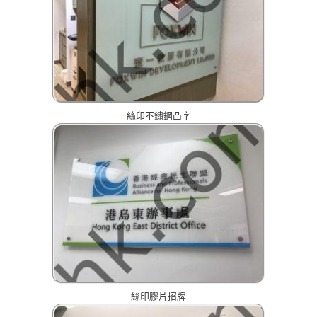
絲印不鏽鋼凸字
絲印膠片招牌