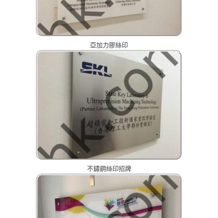
亞加力膠絲印
不鏽鋼絲印招牌