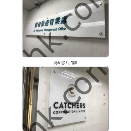
絲印膠片招牌