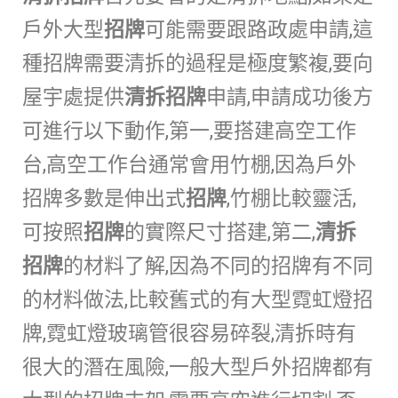
戶外大型
招牌
可能需要跟路政處申請,這
種招牌需要清拆的過程是極度繁複,要向
屋宇處提供
清拆招牌
申請,申請成功後方
可進行以下動作,第一,要搭建高空工作
台,高空工作台通常會用竹棚,因為戶外
招牌多數是伸出式
招牌
,竹棚比較靈活,
可按照
招牌
的實際尺寸搭建,第二,
清拆
招牌
的材料了解,因為不同的招牌有不同
的材料做法,比較舊式的有大型霓虹燈招
牌,霓虹燈玻璃管很容易碎裂,清拆時有
很大的潛在風險,一般大型戶外招牌都有