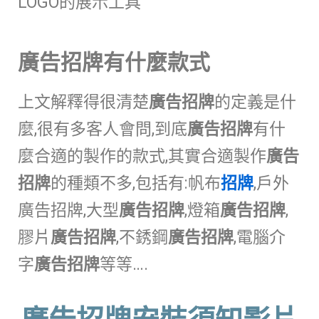
LOGO的展示工具
廣告招牌有什麼款式
上文解釋得很清楚
廣告招牌
的定義是什
麼,很有多客人會問,到底
廣告招牌
有什
麼合適的製作的款式,其實合適製作
廣告
招牌
的種類不多,包括有:帆布
招牌
,戶外
廣告招牌,大型
廣告招牌
,燈箱
廣告招牌
,
膠片
廣告招牌
,不銹鋼
廣告招牌
,電腦介
字
廣告招牌
等等….