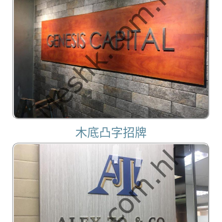
木底凸字招牌